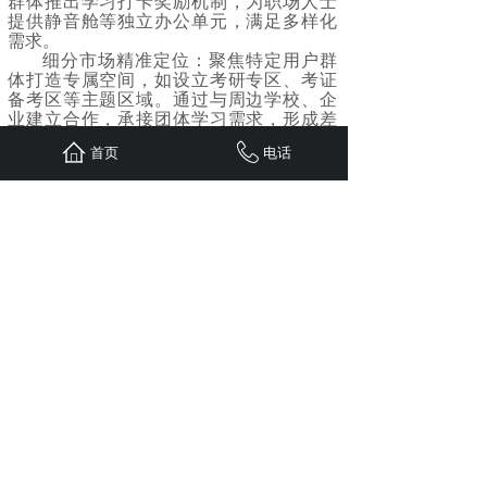
群体推出学习打卡奖励机制，为职场人士
提供静音舱等独立办公单元，满足多样化
需求。
细分市场精准定位：聚焦特定用户群
体打造专属空间，如设立考研专区、考证
备考区等主题区域。通过与周边学校、企
业建立合作，承接团体学习需求，形成差
异化竞争壁垒。
首页
电话
社会在进步，尤其是现在的互联网时
代，存传统的操作模式对于任何一个行业
来说都压力山大。所以寻求变革是一条必
经之路。24小时
无人自习室
，也许就是下
一个自习风口，您觉得呢？
您身边需要有一个懂互联网的朋友，
网博资源，20多年系统软件微信小程序开
发经验，欢迎您的咨询，15381156729，随
时欢迎您的联系！
上一篇：
“深夜12点，你在家刷手机焦虑？这里有一盏灯专为‘学不......