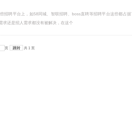
些招聘平台上，如58同城、智联招聘、boss直聘等招聘平台这些都占据
需求还是招人需求都没有被解决，在这个
页
共
1
页