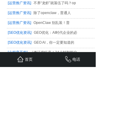
[运营推广资讯]
不养“龙虾”就落伍了吗？op
[运营推广资讯]
除了openclaw，普通人
[运营推广资讯]
OpenClaw 别乱装！普
[SEO优化资讯]
GEO优化：AI时代企业的必
[SEO优化资讯]
GEO AI，你一定要知道的
[小程序开发]
《考证党狂喜！24小时智能自
首页
电话
[小程序开发]
《高中生周末逆袭指南！24小
[小程序学院]
《初中家长必看！24小时无人
[小程序学院]
周末小学生适合去24小时无人
[小程序开发]
“凌晨2点学不进去？这家24
与国内外知名公司和团队合作，
为您带来优质的价值，
为您的电商之路保驾护航