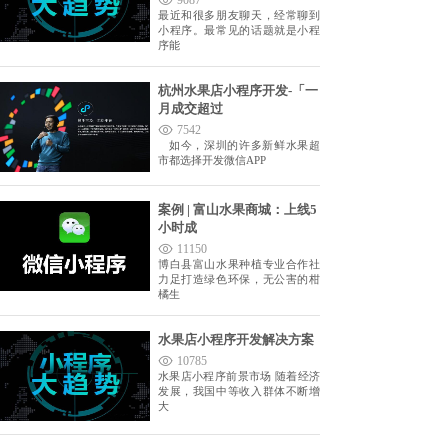
9087
最近和很多朋友聊天，经常聊到
小程序。最常见的话题就是小程
序能
杭州水果店小程序开发-「一
月成交超过
7542
如今，深圳的许多新鲜水果超
市都选择开发微信APP
案例 | 富山水果商城：上线5
小时成
11150
博白县富山水果种植专业合作社
力足打造绿色环保，无公害的柑
橘生
水果店小程序开发解决方案
10785
水果店小程序前景市场 随着经济
发展，我国中等收入群体不断增
大