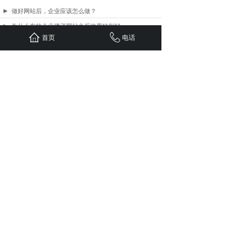
做好网站后，企业应该怎么做？
为什么有的企业建了网站之后效果特别好
首页
电话
企业网站：公司的“数字门面”，您怎么
为什么有的企业说他建设的网站没有用？
企业网站建设的重点是什么？
怎么选购SSL证书？
<
1
2
3
4
5
...
23
24
>
SEO优化资讯
AI已经开始帮你推荐客户——你准备好
GEO优化：AI时代企业的必修课，落
GEO AI，你一定要知道的时代产物
抖音关键词搜索优化排名为什么备受关注
抖音运营推广如何优化关键词才有效果？
玩转抖音短视频营销推广怎样优化才有效