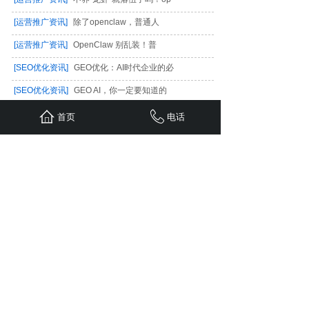
[运营推广资讯]
除了openclaw，普通人
[运营推广资讯]
OpenClaw 别乱装！普
[SEO优化资讯]
GEO优化：AI时代企业的必
[SEO优化资讯]
GEO AI，你一定要知道的
[小程序开发]
《考证党狂喜！24小时智能自
首页
电话
[小程序开发]
《高中生周末逆袭指南！24小
[小程序学院]
《初中家长必看！24小时无人
[小程序学院]
周末小学生适合去24小时无人
[小程序开发]
“凌晨2点学不进去？这家24
与国内外知名公司和团队合作，
为您带来优质的价值，
为您的电商之路保驾护航
合作伙伴